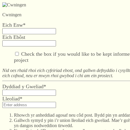
Cwningen
Eich Enw*
Eich Ebôst
Check the box if you would like to be kept informe
project
Nid oes rhaid rhoi eich cyfeiriad ebost, ond gallwn defnyddio i cysyl
eich cofnod, neu er mwyn rhoi gwybod i chi am ein prosiect.
Dyddiad y Gweliad*
Lleoliad*
Rhowch yr anheddiad agosaf neu côd post. Bydd pin yn ardda
Gallwch symyd y pin i’r union lleoliad eich gweliad. Mae’r go
yn dangos nodweddion tirwedd.