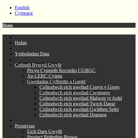
English
Cymraeg
Home
Hafan
Ymholiadau Data
Cofnodi Bywyd Gwyllt
Pecyn Cymorth Recordio CGBGC
Ap LERC Cymru
Gweliadau Cyffredin a Gardd
Cofnodwch eich gweliad Copyn y Groes
Cofnodwch eich gweliad Cwningen
Cofnodwch eich gweliad Malwen yr Ardd
Cofnodwch eich gweliad Twrch Daear
Cofnodwch eich gweliad Gwlithen Seler
Cofnodwch eich gweliad Draenog
Prosiectau
Eich Darn Gwyllt
Prosiect Brithribin Brown