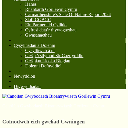
Hanes
Rhanbarth Gorllewin Cymru
Carmarthenshire’s State Of Nature Report 2024
Staff CGBGC
Ein Partneriaid Cyllido
Cyfresi data’r rhywogaethau
Gwasanaethau
Cysylltiadau a Dolenni
Cysylltiwch â ni
Grŵp Ystlymod Sir Caerfyrddin
Grŵpiau Lleol a Blogiau
Dolenni Defnyddiol
Newyddion
Digwyddiadau
Canolfan Gwybodaeth Bioamrywiaeth Gorllewin Cymru
Cofnodwch eich gweliad Cwningen