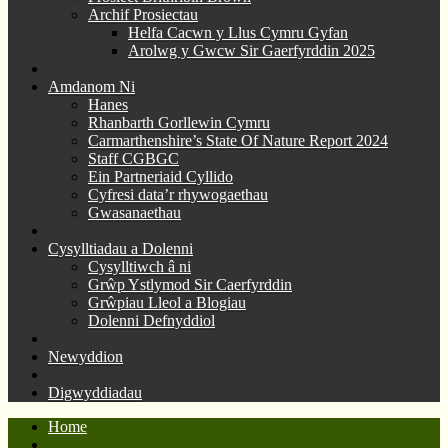
Archif Prosiectau
Helfa Cacwn y Llus Cymru Gyfan
Arolwg y Gwcw Sir Gaerfyrddin 2025
Amdanom Ni
Hanes
Rhanbarth Gorllewin Cymru
Carmarthenshire’s State Of Nature Report 2024
Staff CGBGC
Ein Partneriaid Cyllido
Cyfresi data’r rhywogaethau
Gwasanaethau
Cysylltiadau a Dolenni
Cysylltiwch â ni
Grŵp Ystlymod Sir Caerfyrddin
Grŵpiau Lleol a Blogiau
Dolenni Defnyddiol
Newyddion
Digwyddiadau
Home