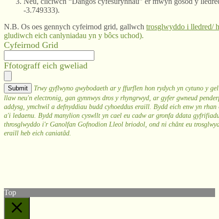
Neu, cliciwch “Dangos cyfesurynnau” er mwyn gosod y lledred
-3.749333).
N.B. Os oes gennych cyfeirnod grid, gallwch
trosglwyddo i lledred/
gludiwch eich canlyniadau yn y bôcs uchod).
Cyfeirnod Grid
Ffotograff eich gweliad
Trwy gyflwyno gwybodaeth ar y ffurflen hon rydych yn cytuno y gell
llaw neu'n electronig, gan gynnwys dros y rhyngrwyd, ar gyfer gwneud pende
addysg, ymchwil a defnyddiau budd cyhoeddus eraill. Bydd eich enw yn rhan o
a'i ledaenu. Bydd manylion cyswllt yn cael eu cadw ar gronfa ddata gyfrifiadur
throsglwyddo i'r Ganolfan Gofnodion Lleol briodol, ond ni chânt eu trosglwy
eraill heb eich caniatâd.
© West Wales Biodiversity Information Centre
Privacy Policy
Follow us on Twitter
View our Facebook page
Top