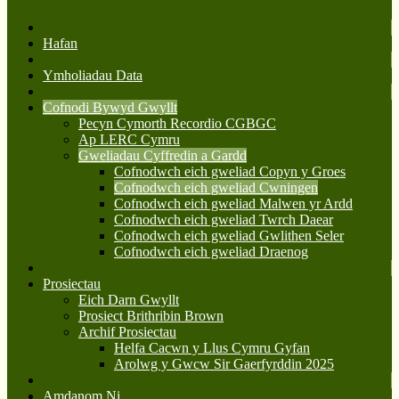
Hafan
Ymholiadau Data
Cofnodi Bywyd Gwyllt
Pecyn Cymorth Recordio CGBGC
Ap LERC Cymru
Gweliadau Cyffredin a Gardd
Cofnodwch eich gweliad Copyn y Groes
Cofnodwch eich gweliad Cwningen
Cofnodwch eich gweliad Malwen yr Ardd
Cofnodwch eich gweliad Twrch Daear
Cofnodwch eich gweliad Gwlithen Seler
Cofnodwch eich gweliad Draenog
Prosiectau
Eich Darn Gwyllt
Prosiect Brithribin Brown
Archif Prosiectau
Helfa Cacwn y Llus Cymru Gyfan
Arolwg y Gwcw Sir Gaerfyrddin 2025
Amdanom Ni