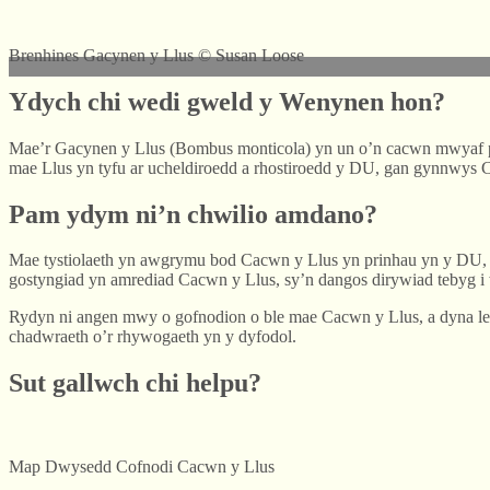
Brenhines Gacynen y Llus © Susan Loose
Ydych chi wedi gweld y Wenynen hon?
Mae’r Gacynen y Llus (Bombus monticola) yn un o’n cacwn mwyaf pry
mae Llus yn tyfu ar ucheldiroedd a rhostiroedd y DU, gan gynnwy
Pam ydym ni’n chwilio amdano?
Mae tystiolaeth yn awgrymu bod Cacwn y Llus yn prinhau yn y DU,
gostyngiad yn amrediad Cacwn y Llus, sy’n dangos dirywiad tebyg i
Rydyn ni angen mwy o gofnodion o ble mae Cacwn y Llus, a dyna le 
chadwraeth o’r rhywogaeth yn y dyfodol.
Sut gallwch chi helpu?
Map Dwysedd Cofnodi Cacwn y Llus