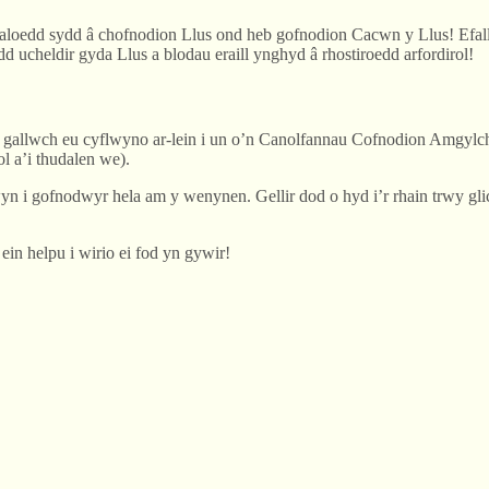
aloedd sydd â chofnodion Llus ond heb gofnodion Cacwn y Llus! Efall
 ucheldir gyda Llus a blodau eraill ynghyd â rhostiroedd arfordirol!
gallwch eu cyflwyno ar-lein i un o’n Canolfannau Cofnodion Amgylch
 a’i thudalen we).
 i gofnodwyr hela am y wenynen. Gellir dod o hyd i’r rhain trwy glic
in helpu i wirio ei fod yn gywir!