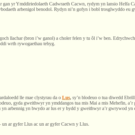
perir gan yr Ymddiriedolaeth Cadwraeth Cacwn, rydym yn lansio Helfa
ybodaeth arbenigol benodol. Rydyn ni’n gofyn i bobl trosglwyddo eu
h llachar (bron i’w ganol) a choler felen y tu ôl i’w ben. Edrychwc
ddi wrth rywogaethau tebyg.
rdaloedd lle mae clystyrau da o
Lus
,
sy’n blodeuo o tua diwedd Ebrill
 flodeuo, gyda gweithwyr yn ymddangos tua mis Mai a mis Mehefin, a’
u yn arbennig yn bwydo ar lus er y bydd y gweithwyr a’r gwrywod yn c
 un ar gyfer Llus ac un ar gyfer Cacwn y Llus.