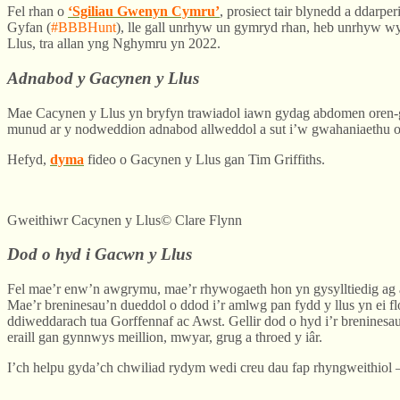
Fel rhan o
‘Sgiliau Gwenyn Cymru’
, prosiect tair blynedd a ddar
Gyfan (
#BBBHunt
), lle gall unrhyw un gymryd rhan, heb unrhyw w
Llus, tra allan yng Nghymru yn 2022.
Adnabod y Gacynen y Llus
Mae Cacynen y Llus yn bryfyn trawiadol iawn gydag abdomen oren-goc
munud ar y nodweddion adnabod allweddol a sut i’w gwahaniaethu o
Hefyd,
dyma
fideo o Gacynen y Llus gan Tim Griffiths.
Gweithiwr Cacynen y Llus© Clare Flynn
Dod o hyd i Gacwn y Llus
Fel mae’r enw’n awgrymu, mae’r rhywogaeth hon yn gysylltiedig ag a
Mae’r breninesau’n dueddol o ddod i’r amlwg pan fydd y llus yn ei
ddiweddarach tua Gorffennaf ac Awst. Gellir dod o hyd i’r breninesa
eraill gan gynnwys meillion, mwyar, grug a throed y iâr.
I’ch helpu gyda’ch chwiliad rydym wedi creu dau fap rhyngweithiol –