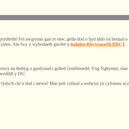
dferth! Fel awgrymir gan yr enw, gellir dod o hyd iddo yn bennaf o 
s Cymru. Am fwy o wybodaeth gweler y
tudalen Rhywogaeth BBCT
.
 mwy na thebyg o ganlyniad i golled cynefinoedd. Yng Nghymru, mae
 weddill y DU.
rydych chi’n dod i mewn! Mae pob cofnod a welwyd yn cyfrannu at ei