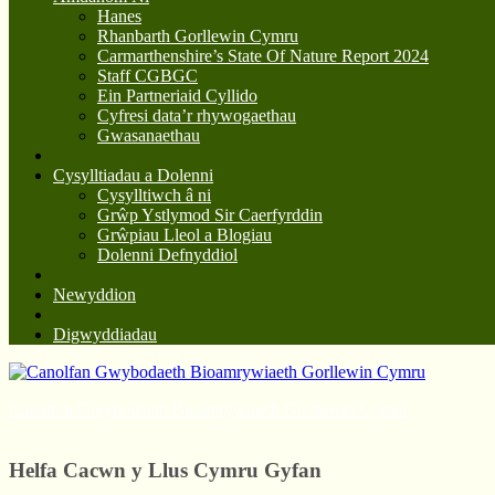
Hanes
Rhanbarth Gorllewin Cymru
Carmarthenshire’s State Of Nature Report 2024
Staff CGBGC
Ein Partneriaid Cyllido
Cyfresi data’r rhywogaethau
Gwasanaethau
Cysylltiadau a Dolenni
Cysylltiwch â ni
Grŵp Ystlymod Sir Caerfyrddin
Grŵpiau Lleol a Blogiau
Dolenni Defnyddiol
Newyddion
Digwyddiadau
Canolfan Gwybodaeth Bioamrywiaeth Gorllewin Cymru
Helfa Cacwn y Llus Cymru Gyfan