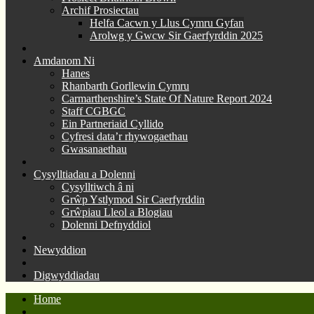
Archif Prosiectau
Helfa Cacwn y Llus Cymru Gyfan
Arolwg y Gwcw Sir Gaerfyrddin 2025
Amdanom Ni
Hanes
Rhanbarth Gorllewin Cymru
Carmarthenshire’s State Of Nature Report 2024
Staff CGBGC
Ein Partneriaid Cyllido
Cyfresi data’r rhywogaethau
Gwasanaethau
Cysylltiadau a Dolenni
Cysylltiwch â ni
Grŵp Ystlymod Sir Caerfyrddin
Grŵpiau Lleol a Blogiau
Dolenni Defnyddiol
Newyddion
Digwyddiadau
Home