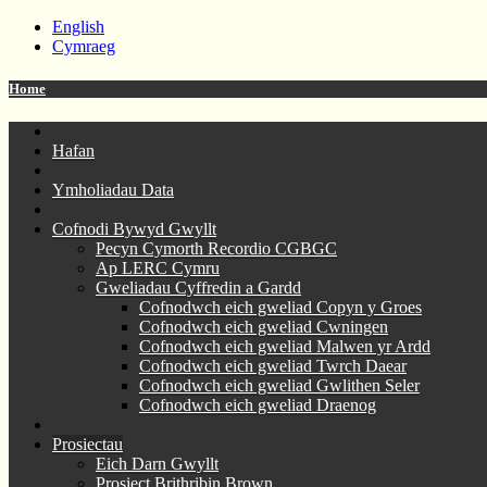
English
Cymraeg
Home
Hafan
Ymholiadau Data
Cofnodi Bywyd Gwyllt
Pecyn Cymorth Recordio CGBGC
Ap LERC Cymru
Gweliadau Cyffredin a Gardd
Cofnodwch eich gweliad Copyn y Groes
Cofnodwch eich gweliad Cwningen
Cofnodwch eich gweliad Malwen yr Ardd
Cofnodwch eich gweliad Twrch Daear
Cofnodwch eich gweliad Gwlithen Seler
Cofnodwch eich gweliad Draenog
Prosiectau
Eich Darn Gwyllt
Prosiect Brithribin Brown