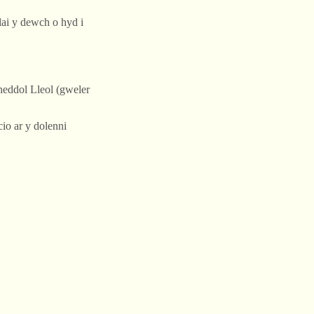
ai y dewch o hyd i
eddol Lleol (gweler
io ar y dolenni