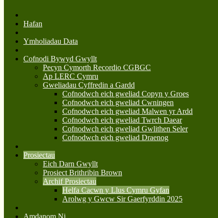
Hafan
Ymholiadau Data
Cofnodi Bywyd Gwyllt
Pecyn Cymorth Recordio CGBGC
Ap LERC Cymru
Gweliadau Cyffredin a Gardd
Cofnodwch eich gweliad Copyn y Groes
Cofnodwch eich gweliad Cwningen
Cofnodwch eich gweliad Malwen yr Ardd
Cofnodwch eich gweliad Twrch Daear
Cofnodwch eich gweliad Gwlithen Seler
Cofnodwch eich gweliad Draenog
Prosiectau
Eich Darn Gwyllt
Prosiect Brithribin Brown
Archif Prosiectau
Helfa Cacwn y Llus Cymru Gyfan
Arolwg y Gwcw Sir Gaerfyrddin 2025
Amdanom Ni