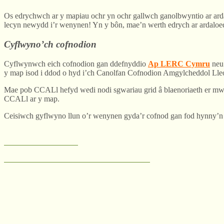
Os edrychwch ar y mapiau ochr yn ochr gallwch ganolbwyntio ar ard
lecyn newydd i’r wenynen! Yn y bôn, mae’n werth edrych ar ardaloedd
Cyflwyno’ch cofnodion
Cyflwynwch eich cofnodion gan ddefnyddio
Ap LERC Cymru
neu 
y map isod i ddod o hyd i’ch Canolfan Cofnodion Amgylcheddol Lleol
Mae pob CCALl hefyd wedi nodi sgwariau grid â blaenoriaeth er mwyn
CCALl ar y map.
Ceisiwch gyflwyno llun o’r wenynen gyda’r cofnod gan fod hynny’n e