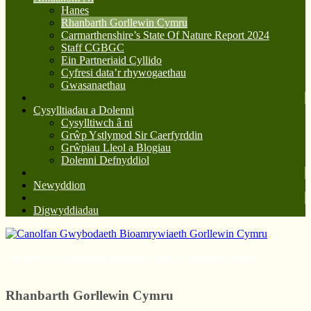
Hanes
Rhanbarth Gorllewin Cymru
Carmarthenshire’s State Of Nature Report 2024
Staff CGBGC
Ein Partneriaid Cyllido
Cyfresi data’r rhywogaethau
Gwasanaethau
Cysylltiadau a Dolenni
Cysylltiwch â ni
Grŵp Ystlymod Sir Caerfyrddin
Grŵpiau Lleol a Blogiau
Dolenni Defnyddiol
Newyddion
Digwyddiadau
Canolfan Gwybodaeth Bioamrywiaeth Gorllewin Cymru
Rhanbarth Gorllewin Cymru