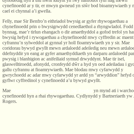
dynodedig hyn a thu hwnt iddynt yn fwy hanfodol fyth nag mewn
cynefinoedd ar y tir, er mwyn gwneud yn siŵr bod bioamrywiaeth y 
cael ei chynnal a’i gwella.
Felly, mae Sir Benfro’n eithriadol bwysig ar gyfer rhywogaethau a
chynefinoedd prin o bwysigrwydd cenedlaethol a rhyngwladol. Fodd
bynnag, mae’r tirlun ehangach o dir amaethyddol a gofod trefol yn h
bwysig hefyd i rywogaethau a chynefinoedd mwy cyffredin ac maent
cyfrannu’n sylweddol at gynnal yr holl fioamrywiaeth yn y sir. Mae
coridorau bywyd gwyllt mewn ardaloedd adeiledig neu mewn ardalo
ddefnyddir yn eang ar gyfer amaethyddiaeth yn darparu ardaloedd pa
pwysig i blanhigion ac anifeiliaid symud drwyddynt. Mae tir isel,
glaswelltiroedd, afonydd, cronfeydd dŵr a hyd yn oed adeiladau i gy
gallu cyfrannu at fioamrywiaeth. Mae blodau mwy cyfarwydd y
gwrychoedd ac adar mwy cyfarwydd yr ardd yn “arwyddion” hefyd 
gyflwr cyffredinol y cynefinoedd a’u bywyd gwyllt.
Mae
Partneriaeth Bioamrywiaeth Sir Benfro
yn mynd ati i warcho
cynefinoedd hyn a rhai rhywogaethau. Cydlynydd y Bartneriaeth yw
Rogers.
© West Wales Biodiversity Information Centre
Privacy Policy
Follow us on Twitter
View our Facebook page