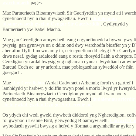
warchodaeth
pages.
Mae Partneriaeth Bioamrywiaeth Sir Gaerfyrddin yn mynd ati i warc
cynefinoedd hyn a rhai rhywogaethau. Ewch i
dudalennau
bioamrywiaeth gwefan Cyngor Sir Gaerfyrddin
. Cydlynydd y
Bartneriaeth yw Isabel Macho.
Mae gan Geredigion amrywiaeth eang o gynefinoedd a bywyd gwyllt
pwysig, gan gynnwys un o ddim ond dwy warchodfa biosffer yn y 
aber afon Dyfi. I mewn am y tir, ceir cynefinoedd tebyg i Sir Gaerfyr
drws nesaf, gydag ardaloedd eang o rostir, rhosydd llaith a chorgors.
Ceredigion yn ardal bwysig yng nghamau cynnar llwyddiant cadwrae
Barcud Coch ac, ar yr arfordir, mae poblogaethau sylweddol o’r frân
goesgoch.
Mae
Bae Ceredigion
(Ardal Cadwraeth Arbennig forol) yn gartref i
lamhidydd yr harbwr, y dolffin trwyn potel a morlo llwyd yr Iwerydd
Partneriaeth Bioamrywiaeth Ceredigion yn mynd ati i warchod y
cynefinoedd hyn a rhai rhywogaethau. Ewch i
dudalennau arfordir
chefn gwlad gwefan Cyngor Sir Ceredigion
.
Os ydych chi wedi gweld rhywbeth diddorol yng Ngheredigion, cof
roi gwybod i Leanne Bird, y Swyddog Bioamrywiaeth.
Cliciwch Y
wybodaeth gyswllt bwysig a hefyd y fformat a argymhellir ar gyfer y 