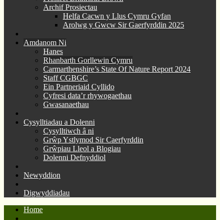
Archif Prosiectau
Helfa Cacwn y Llus Cymru Gyfan
Arolwg y Gwcw Sir Gaerfyrddin 2025
Amdanom Ni
Hanes
Rhanbarth Gorllewin Cymru
Carmarthenshire’s State Of Nature Report 2024
Staff CGBGC
Ein Partneriaid Cyllido
Cyfresi data’r rhywogaethau
Gwasanaethau
Cysylltiadau a Dolenni
Cysylltiwch â ni
Grŵp Ystlymod Sir Caerfyrddin
Grŵpiau Lleol a Blogiau
Dolenni Defnyddiol
Newyddion
Digwyddiadau
Home