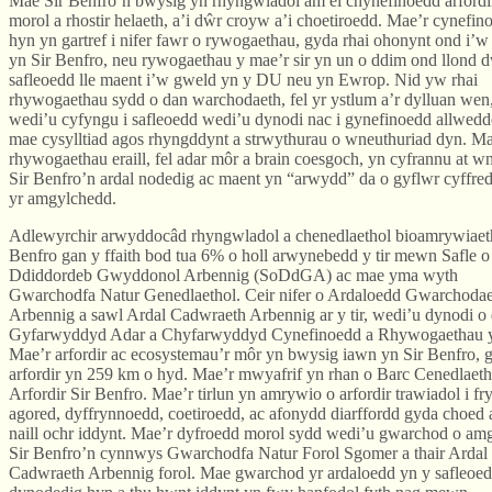
Mae Sir Benfro’n bwysig yn rhyngwladol am ei chynefinoedd arfordir
morol a rhostir helaeth, a’i dŵr croyw a’i choetiroedd. Mae’r cynefin
hyn yn gartref i nifer fawr o rywogaethau, gyda rhai ohonynt ond i’
yn Sir Benfro, neu rywogaethau y mae’r sir yn un o ddim ond llond 
safleoedd lle maent i’w gweld yn y DU neu yn Ewrop. Nid yw rhai
rhywogaethau sydd o dan warchodaeth, fel yr ystlum a’r dylluan wen
wedi’u cyfyngu i safleoedd wedi’u dynodi nac i gynefinoedd allwedd
mae cysylltiad agos rhyngddynt a strwythurau o wneuthuriad dyn. M
rhywogaethau eraill, fel adar môr a brain coesgoch, yn cyfrannu at w
Sir Benfro’n ardal nodedig ac maent yn “arwydd” da o gyflwr cyffred
yr amgylchedd.
Adlewyrchir arwyddocâd rhyngwladol a chenedlaethol bioamrywiaet
Benfro gan y ffaith bod tua 6% o holl arwynebedd y tir mewn Safle o
Ddiddordeb Gwyddonol Arbennig (SoDdGA) ac mae yma wyth
Gwarchodfa Natur Genedlaethol. Ceir nifer o Ardaloedd Gwarchoda
Arbennig a sawl Ardal Cadwraeth Arbennig ar y tir, wedi’u dynodi o
Gyfarwyddyd Adar a Chyfarwyddyd Cynefinoedd a Rhywogaethau 
Mae’r arfordir ac ecosystemau’r môr yn bwysig iawn yn Sir Benfro, 
arfordir yn 259 km o hyd. Mae’r mwyafrif yn rhan o Barc Cenedlaeth
Arfordir Sir Benfro. Mae’r tirlun yn amrywio o arfordir trawiadol i fr
agored, dyffrynnoedd, coetiroedd, ac afonydd diarffordd gyda choed 
naill ochr iddynt. Mae’r dyfroedd morol sydd wedi’u gwarchod o am
Sir Benfro’n cynnwys Gwarchodfa Natur Forol Sgomer a thair Ardal
Cadwraeth Arbennig forol. Mae gwarchod yr ardaloedd yn y safleoe