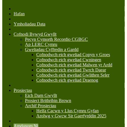
Hafan
Ymholiadau Data
Cofnodi Bywyd Gwyllt
Pecyn Cymorth Recordio CGBGC
Ap LERC Cymru
Gweliadau Cyffredin a Gardd
Cofnodwch eich gweliad Copyn y Groes
Cofnodwch eich gweliad Cwningen
Cofnodwch eich gweliad Malwen yr Ardd
Cofnodwch eich gweliad Twrch Daear
Cofnodwch eich gweliad Gwlithen Seler
Cofnodwch eich gweliad Draenog
Prosiectau
Eich Darn Gwyllt
Prosiect Brithribin Brown
Archif Prosiectau
Helfa Cacwn y Llus Cymru Gyfan
Arolwg y Gwcw Sir Gaerfyrddin 2025
Amdanom Ni