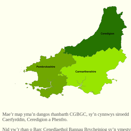
Mae’r map yma’n dangos rhanbarth CGBGC, sy’n cynnwys siroedd
Caerfyrddin, Ceredigion a Phenfro.
Nid yw’r rhan o Barc Cenedlaethol Bannau Brycheiniog sy’n ymestyn