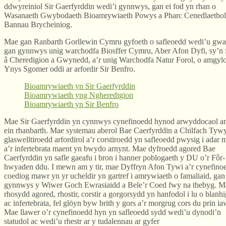
ddwyreiniol Sir Gaerfyrddin wedi’i gynnwys, gan ei fod yn rhan o
Wasanaeth Gwybodaeth Bioamrywiaeth Powys a Pharc Cenedlaethol
Bannau Brycheiniog.
Mae gan Ranbarth Gorllewin Cymru gyfoeth o safleoedd wedi’u gwa
gan gynnwys unig warchodfa Biosffer Cymru, Aber Afon Dyfi, sy’n f
â Cheredigion a Gwynedd, a’r unig Warchodfa Natur Forol, o amgyl
Ynys Sgomer oddi ar arfordir Sir Benfro.
Bioamrywiaeth yn Sir Gaerfyrddin
Bioamrywiaeth yng Ngheredigion
Bioamrywiaeth yn Sir Benfro
Mae Sir Gaerfyrddin yn cynnwys cynefinoedd hynod arwyddocaol ar
ein rhanbarth. Mae systemau aberol Bae Caerfyrddin a Chilfach Tyw
glaswelltiroedd arfordirol a’r corstiroedd yn safleoedd pwysig i adar 
a’r infertebrata maent yn bwydo arnynt. Mae dyfroedd agored Bae
Caerfyrddin yn safle gaeafu i bron i hanner poblogaeth y DU o’r Fôr-
hwyaden ddu. I mewn am y tir, mae Dyffryn Afon Tywi a’r cynefino
coediog mawr yn yr ucheldir yn gartref i amrywiaeth o famaliaid, gan
gynnwys y Wiwer Goch Ewrasiaidd a Bele’r Coed fwy na thebyg. M
rhosydd agored, rhostir, corstir a gorgorsydd yn hanfodol i lu o blanh
ac infertebrata, fel glöyn byw brith y gors a’r morgrug cors du prin ia
Mae llawer o’r cynefinoedd hyn yn safleoedd sydd wedi’u dynodi’n
statudol ac wedi’u rhestr ar y tudalennau ar gyfer
rhywogaethau dan