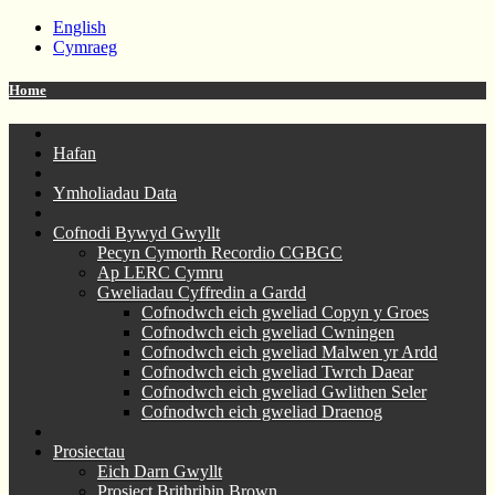
English
Cymraeg
Home
Hafan
Ymholiadau Data
Cofnodi Bywyd Gwyllt
Pecyn Cymorth Recordio CGBGC
Ap LERC Cymru
Gweliadau Cyffredin a Gardd
Cofnodwch eich gweliad Copyn y Groes
Cofnodwch eich gweliad Cwningen
Cofnodwch eich gweliad Malwen yr Ardd
Cofnodwch eich gweliad Twrch Daear
Cofnodwch eich gweliad Gwlithen Seler
Cofnodwch eich gweliad Draenog
Prosiectau
Eich Darn Gwyllt
Prosiect Brithribin Brown