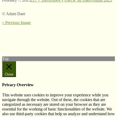
February 7, 2025
217 × 180
Arolwg y Gwcw Sir Gaerfyrddin 2025
© Adam Dare
« Previous Image
© West Wales Biodiversity Information Centre
Privacy Policy
Follow us on Twitter
View our Facebook page
Top
Close
Privacy Overview
This website uses cookies to improve your experience while you
navigate through the website. Out of these, the cookies that are
categorized as necessary are stored on your browser as they are
essential for the working of basic functionalities of the website. We
also use third-party cookies that help us analyze and understand how