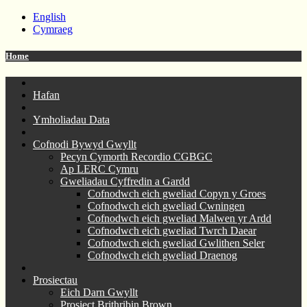
English
Cymraeg
Home
Hafan
Ymholiadau Data
Cofnodi Bywyd Gwyllt
Pecyn Cymorth Recordio CGBGC
Ap LERC Cymru
Gweliadau Cyffredin a Gardd
Cofnodwch eich gweliad Copyn y Groes
Cofnodwch eich gweliad Cwningen
Cofnodwch eich gweliad Malwen yr Ardd
Cofnodwch eich gweliad Twrch Daear
Cofnodwch eich gweliad Gwlithen Seler
Cofnodwch eich gweliad Draenog
Prosiectau
Eich Darn Gwyllt
Prosiect Brithribin Brown