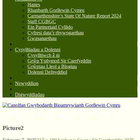
Hanes
Rhanbarth Gorllewin Cymru
Carmarthenshire’s State Of Nature Report 2024
Staff CGBGC
Ein Partneriaid Cyllido
Cyfresi data’r rhywogaethau
Gwasanaethau
Cysylltiadau a Dolenni
Cysylltiwch â ni
Grŵp Ystlymod Sir Caerfyrddin
Grŵpiau Lleol a Blogiau
Dolenni Defnyddiol
Newyddion
Digwyddiadau
Canolfan Gwybodaeth Bioamrywiaeth Gorllewin Cymru
Picture2