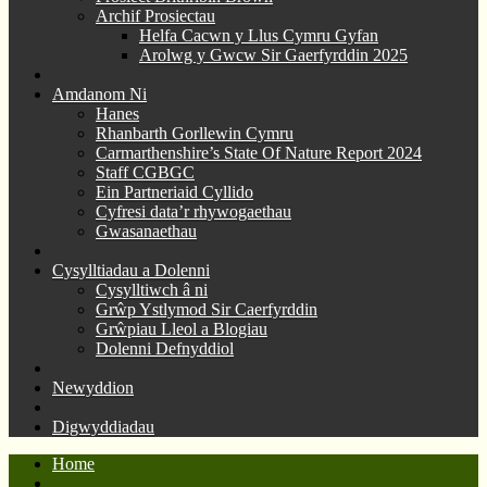
Archif Prosiectau
Helfa Cacwn y Llus Cymru Gyfan
Arolwg y Gwcw Sir Gaerfyrddin 2025
Amdanom Ni
Hanes
Rhanbarth Gorllewin Cymru
Carmarthenshire’s State Of Nature Report 2024
Staff CGBGC
Ein Partneriaid Cyllido
Cyfresi data’r rhywogaethau
Gwasanaethau
Cysylltiadau a Dolenni
Cysylltiwch â ni
Grŵp Ystlymod Sir Caerfyrddin
Grŵpiau Lleol a Blogiau
Dolenni Defnyddiol
Newyddion
Digwyddiadau
Home