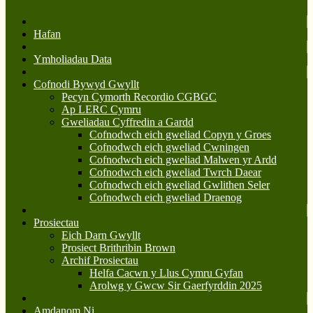
Hafan
Ymholiadau Data
Cofnodi Bywyd Gwyllt
Pecyn Cymorth Recordio CGBGC
Ap LERC Cymru
Gweliadau Cyffredin a Gardd
Cofnodwch eich gweliad Copyn y Groes
Cofnodwch eich gweliad Cwningen
Cofnodwch eich gweliad Malwen yr Ardd
Cofnodwch eich gweliad Twrch Daear
Cofnodwch eich gweliad Gwlithen Seler
Cofnodwch eich gweliad Draenog
Prosiectau
Eich Darn Gwyllt
Prosiect Brithribin Brown
Archif Prosiectau
Helfa Cacwn y Llus Cymru Gyfan
Arolwg y Gwcw Sir Gaerfyrddin 2025
Amdanom Ni