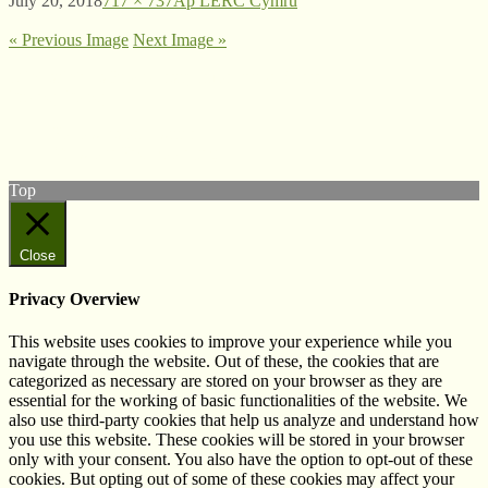
July 20, 2018
717 × 737
Ap LERC Cymru
« Previous Image
Next Image »
© West Wales Biodiversity Information Centre
Privacy Policy
Follow us on Twitter
View our Facebook page
Top
Close
Privacy Overview
This website uses cookies to improve your experience while you
navigate through the website. Out of these, the cookies that are
categorized as necessary are stored on your browser as they are
essential for the working of basic functionalities of the website. We
also use third-party cookies that help us analyze and understand how
you use this website. These cookies will be stored in your browser
only with your consent. You also have the option to opt-out of these
cookies. But opting out of some of these cookies may affect your