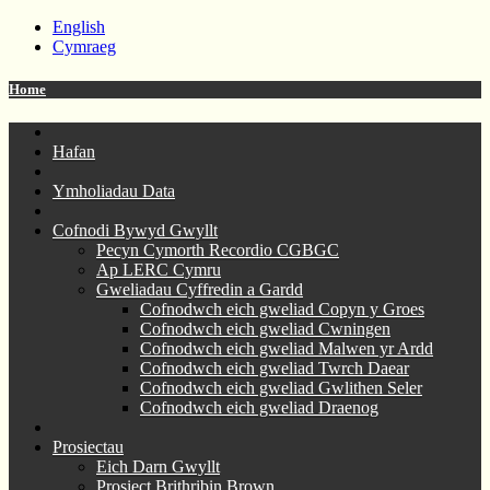
English
Cymraeg
Home
Hafan
Ymholiadau Data
Cofnodi Bywyd Gwyllt
Pecyn Cymorth Recordio CGBGC
Ap LERC Cymru
Gweliadau Cyffredin a Gardd
Cofnodwch eich gweliad Copyn y Groes
Cofnodwch eich gweliad Cwningen
Cofnodwch eich gweliad Malwen yr Ardd
Cofnodwch eich gweliad Twrch Daear
Cofnodwch eich gweliad Gwlithen Seler
Cofnodwch eich gweliad Draenog
Prosiectau
Eich Darn Gwyllt
Prosiect Brithribin Brown