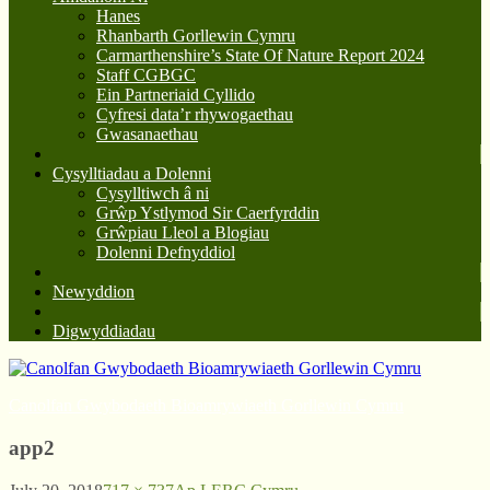
Hanes
Rhanbarth Gorllewin Cymru
Carmarthenshire’s State Of Nature Report 2024
Staff CGBGC
Ein Partneriaid Cyllido
Cyfresi data’r rhywogaethau
Gwasanaethau
Cysylltiadau a Dolenni
Cysylltiwch â ni
Grŵp Ystlymod Sir Caerfyrddin
Grŵpiau Lleol a Blogiau
Dolenni Defnyddiol
Newyddion
Digwyddiadau
Canolfan Gwybodaeth Bioamrywiaeth Gorllewin Cymru
app2