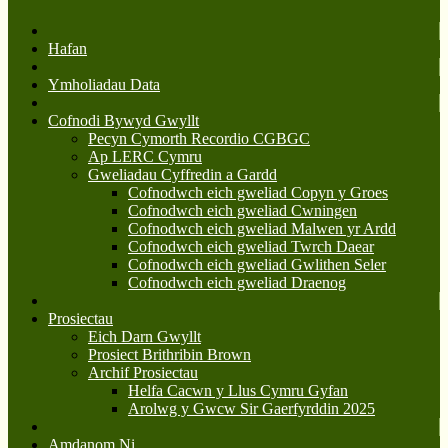
Hafan
Ymholiadau Data
Cofnodi Bywyd Gwyllt
Pecyn Cymorth Recordio CGBGC
Ap LERC Cymru
Gweliadau Cyffredin a Gardd
Cofnodwch eich gweliad Copyn y Groes
Cofnodwch eich gweliad Cwningen
Cofnodwch eich gweliad Malwen yr Ardd
Cofnodwch eich gweliad Twrch Daear
Cofnodwch eich gweliad Gwlithen Seler
Cofnodwch eich gweliad Draenog
Prosiectau
Eich Darn Gwyllt
Prosiect Brithribin Brown
Archif Prosiectau
Helfa Cacwn y Llus Cymru Gyfan
Arolwg y Gwcw Sir Gaerfyrddin 2025
Amdanom Ni