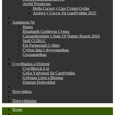
Archif Prosiectau
Helfa Cacwn y Llus Cymru Gyfan
Arolwg y Gwcw Sir Gaerfyrddin 2025
Amdanom Ni
Hanes
Rhanbarth Gorllewin Cymru
Carmarthenshire’s State Of Nature Report 2024
Staff CGBGC
Ein Partneriaid Cyllido
Cyfresi data’r rhywogaethau
Gwasanaethau
Cysylltiadau a Dolenni
Cysylltiwch â ni
Grŵp Ystlymod Sir Caerfyrddin
Grŵpiau Lleol a Blogiau
Dolenni Defnyddiol
Newyddion
Digwyddiadau
Home