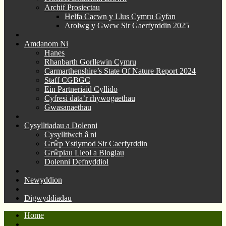
Archif Prosiectau
Helfa Cacwn y Llus Cymru Gyfan
Arolwg y Gwcw Sir Gaerfyrddin 2025
Amdanom Ni
Hanes
Rhanbarth Gorllewin Cymru
Carmarthenshire’s State Of Nature Report 2024
Staff CGBGC
Ein Partneriaid Cyllido
Cyfresi data’r rhywogaethau
Gwasanaethau
Cysylltiadau a Dolenni
Cysylltiwch â ni
Grŵp Ystlymod Sir Caerfyrddin
Grŵpiau Lleol a Blogiau
Dolenni Defnyddiol
Newyddion
Digwyddiadau
Home