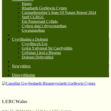
Hanes
Rhanbarth Gorllewin Cymru
Carmarthenshire’s State Of Nature Report 2024
Staff CGBGC
Ein Partneriaid Cyllido
Cyfresi data’r rhywogaethau
Gwasanaethau
Cysylltiadau a Dolenni
Cysylltiwch â ni
Grŵp Ystlymod Sir Caerfyrddin
Grŵpiau Lleol a Blogiau
Dolenni Defnyddiol
Newyddion
Digwyddiadau
Canolfan Gwybodaeth Bioamrywiaeth Gorllewin Cymru
LERCWales