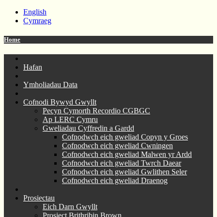
English
Cymraeg
Home
Hafan
Ymholiadau Data
Cofnodi Bywyd Gwyllt
Pecyn Cymorth Recordio CGBGC
Ap LERC Cymru
Gweliadau Cyffredin a Gardd
Cofnodwch eich gweliad Copyn y Groes
Cofnodwch eich gweliad Cwningen
Cofnodwch eich gweliad Malwen yr Ardd
Cofnodwch eich gweliad Twrch Daear
Cofnodwch eich gweliad Gwlithen Seler
Cofnodwch eich gweliad Draenog
Prosiectau
Eich Darn Gwyllt
Prosiect Brithribin Brown