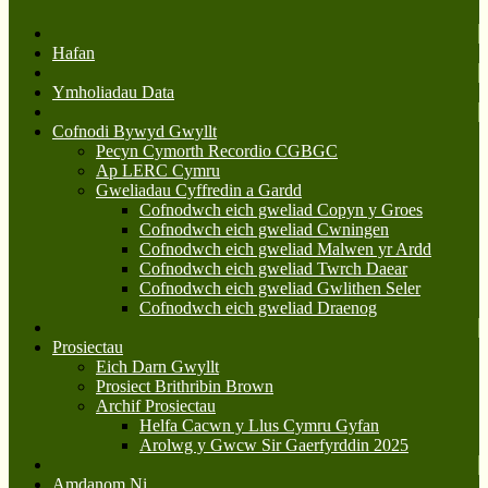
Hafan
Ymholiadau Data
Cofnodi Bywyd Gwyllt
Pecyn Cymorth Recordio CGBGC
Ap LERC Cymru
Gweliadau Cyffredin a Gardd
Cofnodwch eich gweliad Copyn y Groes
Cofnodwch eich gweliad Cwningen
Cofnodwch eich gweliad Malwen yr Ardd
Cofnodwch eich gweliad Twrch Daear
Cofnodwch eich gweliad Gwlithen Seler
Cofnodwch eich gweliad Draenog
Prosiectau
Eich Darn Gwyllt
Prosiect Brithribin Brown
Archif Prosiectau
Helfa Cacwn y Llus Cymru Gyfan
Arolwg y Gwcw Sir Gaerfyrddin 2025
Amdanom Ni