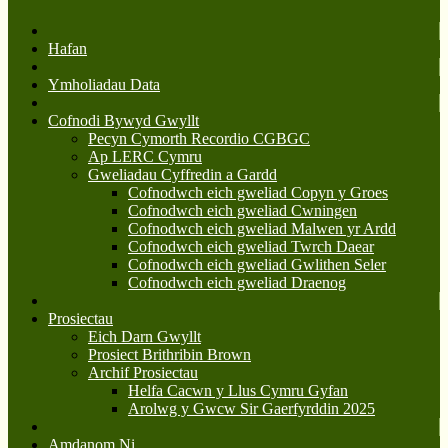
Hafan
Ymholiadau Data
Cofnodi Bywyd Gwyllt
Pecyn Cymorth Recordio CGBGC
Ap LERC Cymru
Gweliadau Cyffredin a Gardd
Cofnodwch eich gweliad Copyn y Groes
Cofnodwch eich gweliad Cwningen
Cofnodwch eich gweliad Malwen yr Ardd
Cofnodwch eich gweliad Twrch Daear
Cofnodwch eich gweliad Gwlithen Seler
Cofnodwch eich gweliad Draenog
Prosiectau
Eich Darn Gwyllt
Prosiect Brithribin Brown
Archif Prosiectau
Helfa Cacwn y Llus Cymru Gyfan
Arolwg y Gwcw Sir Gaerfyrddin 2025
Amdanom Ni