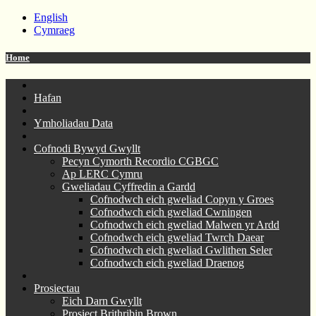
English
Cymraeg
Home
Hafan
Ymholiadau Data
Cofnodi Bywyd Gwyllt
Pecyn Cymorth Recordio CGBGC
Ap LERC Cymru
Gweliadau Cyffredin a Gardd
Cofnodwch eich gweliad Copyn y Groes
Cofnodwch eich gweliad Cwningen
Cofnodwch eich gweliad Malwen yr Ardd
Cofnodwch eich gweliad Twrch Daear
Cofnodwch eich gweliad Gwlithen Seler
Cofnodwch eich gweliad Draenog
Prosiectau
Eich Darn Gwyllt
Prosiect Brithribin Brown