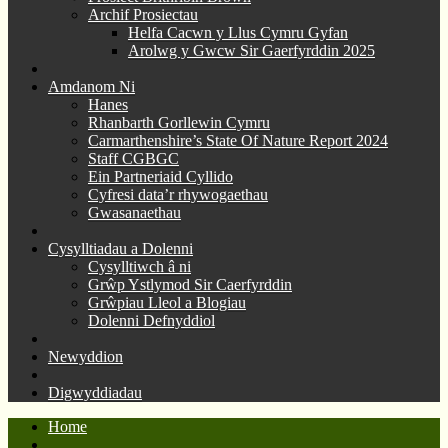
Archif Prosiectau
Helfa Cacwn y Llus Cymru Gyfan
Arolwg y Gwcw Sir Gaerfyrddin 2025
Amdanom Ni
Hanes
Rhanbarth Gorllewin Cymru
Carmarthenshire’s State Of Nature Report 2024
Staff CGBGC
Ein Partneriaid Cyllido
Cyfresi data’r rhywogaethau
Gwasanaethau
Cysylltiadau a Dolenni
Cysylltiwch â ni
Grŵp Ystlymod Sir Caerfyrddin
Grŵpiau Lleol a Blogiau
Dolenni Defnyddiol
Newyddion
Digwyddiadau
Home