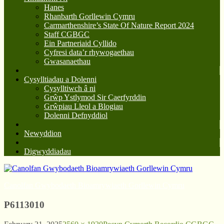
Hanes
Rhanbarth Gorllewin Cymru
Carmarthenshire’s State Of Nature Report 2024
Staff CGBGC
Ein Partneriaid Cyllido
Cyfresi data’r rhywogaethau
Gwasanaethau
Cysylltiadau a Dolenni
Cysylltiwch â ni
Grŵp Ystlymod Sir Caerfyrddin
Grŵpiau Lleol a Blogiau
Dolenni Defnyddiol
Newyddion
Digwyddiadau
Canolfan Gwybodaeth Bioamrywiaeth Gorllewin Cymru
P6113010