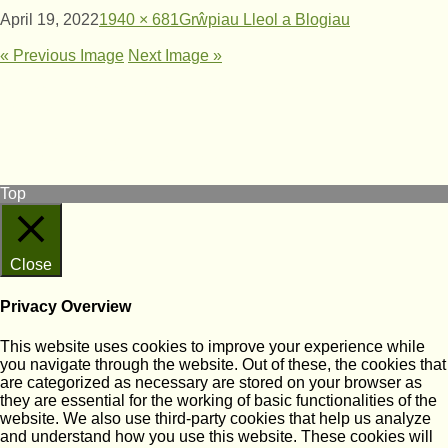
April 19, 2022
1940 × 681
Grŵpiau Lleol a Blogiau
« Previous Image
Next Image »
© West Wales Biodiversity Information Centre
Privacy Policy
Follow us on Twitter
View our Facebook page
Top
Close
Privacy Overview
This website uses cookies to improve your experience while
you navigate through the website. Out of these, the cookies that
are categorized as necessary are stored on your browser as
they are essential for the working of basic functionalities of the
website. We also use third-party cookies that help us analyze
and understand how you use this website. These cookies will