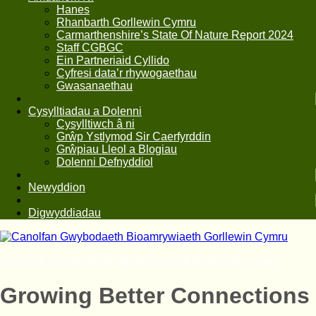
Hanes
Rhanbarth Gorllewin Cymru
Carmarthenshire’s State Of Nature Report 2024
Staff CGBGC
Ein Partneriaid Cyllido
Cyfresi data’r rhywogaethau
Gwasanaethau
Cysylltiadau a Dolenni
Cysylltiwch â ni
Grŵp Ystlymod Sir Caerfyrddin
Grŵpiau Lleol a Blogiau
Dolenni Defnyddiol
Newyddion
Digwyddiadau
Canolfan Gwybodaeth Bioamrywiaeth Gorllewin Cymru
Growing Better Connections