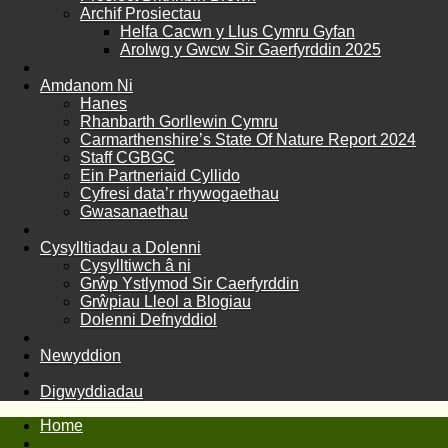
Archif Prosiectau
Helfa Cacwn y Llus Cymru Gyfan
Arolwg y Gwcw Sir Gaerfyrddin 2025
Amdanom Ni
Hanes
Rhanbarth Gorllewin Cymru
Carmarthenshire’s State Of Nature Report 2024
Staff CGBGC
Ein Partneriaid Cyllido
Cyfresi data’r rhywogaethau
Gwasanaethau
Cysylltiadau a Dolenni
Cysylltiwch â ni
Grŵp Ystlymod Sir Caerfyrddin
Grŵpiau Lleol a Blogiau
Dolenni Defnyddiol
Newyddion
Digwyddiadau
Home