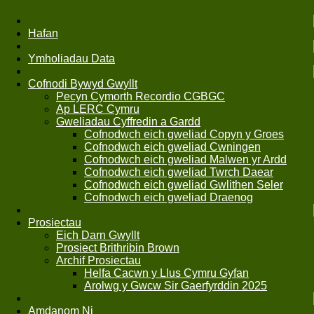
Hafan
Ymholiadau Data
Cofnodi Bywyd Gwyllt
Pecyn Cymorth Recordio CGBGC
Ap LERC Cymru
Gweliadau Cyffredin a Gardd
Cofnodwch eich gweliad Copyn y Groes
Cofnodwch eich gweliad Cwningen
Cofnodwch eich gweliad Malwen yr Ardd
Cofnodwch eich gweliad Twrch Daear
Cofnodwch eich gweliad Gwlithen Seler
Cofnodwch eich gweliad Draenog
Prosiectau
Eich Darn Gwyllt
Prosiect Brithribin Brown
Archif Prosiectau
Helfa Cacwn y Llus Cymru Gyfan
Arolwg y Gwcw Sir Gaerfyrddin 2025
Amdanom Ni