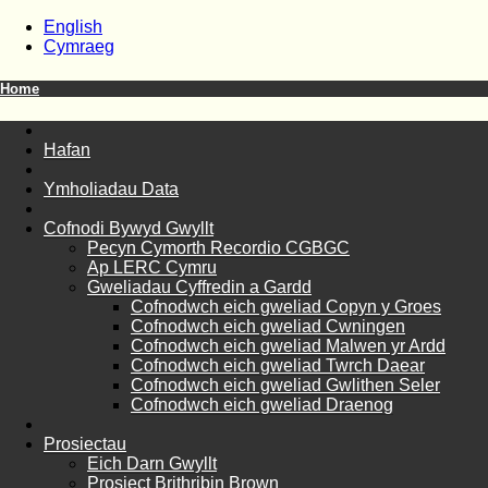
English
Cymraeg
Home
Hafan
Ymholiadau Data
Cofnodi Bywyd Gwyllt
Pecyn Cymorth Recordio CGBGC
Ap LERC Cymru
Gweliadau Cyffredin a Gardd
Cofnodwch eich gweliad Copyn y Groes
Cofnodwch eich gweliad Cwningen
Cofnodwch eich gweliad Malwen yr Ardd
Cofnodwch eich gweliad Twrch Daear
Cofnodwch eich gweliad Gwlithen Seler
Cofnodwch eich gweliad Draenog
Prosiectau
Eich Darn Gwyllt
Prosiect Brithribin Brown