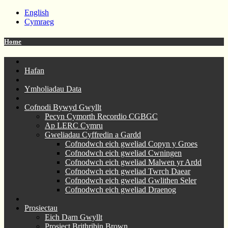
English
Cymraeg
Home
Hafan
Ymholiadau Data
Cofnodi Bywyd Gwyllt
Pecyn Cymorth Recordio CGBGC
Ap LERC Cymru
Gweliadau Cyffredin a Gardd
Cofnodwch eich gweliad Copyn y Groes
Cofnodwch eich gweliad Cwningen
Cofnodwch eich gweliad Malwen yr Ardd
Cofnodwch eich gweliad Twrch Daear
Cofnodwch eich gweliad Gwlithen Seler
Cofnodwch eich gweliad Draenog
Prosiectau
Eich Darn Gwyllt
Prosiect Brithribin Brown