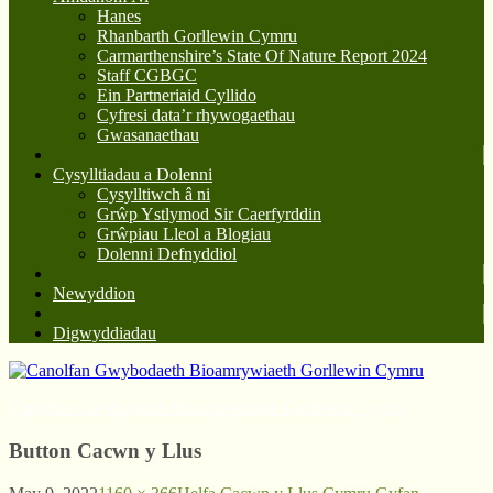
Hanes
Rhanbarth Gorllewin Cymru
Carmarthenshire’s State Of Nature Report 2024
Staff CGBGC
Ein Partneriaid Cyllido
Cyfresi data’r rhywogaethau
Gwasanaethau
Cysylltiadau a Dolenni
Cysylltiwch â ni
Grŵp Ystlymod Sir Caerfyrddin
Grŵpiau Lleol a Blogiau
Dolenni Defnyddiol
Newyddion
Digwyddiadau
Canolfan Gwybodaeth Bioamrywiaeth Gorllewin Cymru
Button Cacwn y Llus