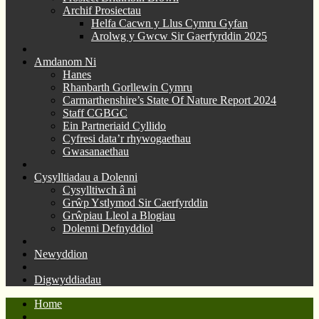
Archif Prosiectau
Helfa Cacwn y Llus Cymru Gyfan
Arolwg y Gwcw Sir Gaerfyrddin 2025
Amdanom Ni
Hanes
Rhanbarth Gorllewin Cymru
Carmarthenshire’s State Of Nature Report 2024
Staff CGBGC
Ein Partneriaid Cyllido
Cyfresi data’r rhywogaethau
Gwasanaethau
Cysylltiadau a Dolenni
Cysylltiwch â ni
Grŵp Ystlymod Sir Caerfyrddin
Grŵpiau Lleol a Blogiau
Dolenni Defnyddiol
Newyddion
Digwyddiadau
Home