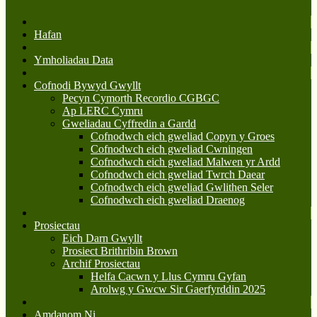
Hafan
Ymholiadau Data
Cofnodi Bywyd Gwyllt
Pecyn Cymorth Recordio CGBGC
Ap LERC Cymru
Gweliadau Cyffredin a Gardd
Cofnodwch eich gweliad Copyn y Groes
Cofnodwch eich gweliad Cwningen
Cofnodwch eich gweliad Malwen yr Ardd
Cofnodwch eich gweliad Twrch Daear
Cofnodwch eich gweliad Gwlithen Seler
Cofnodwch eich gweliad Draenog
Prosiectau
Eich Darn Gwyllt
Prosiect Brithribin Brown
Archif Prosiectau
Helfa Cacwn y Llus Cymru Gyfan
Arolwg y Gwcw Sir Gaerfyrddin 2025
Amdanom Ni