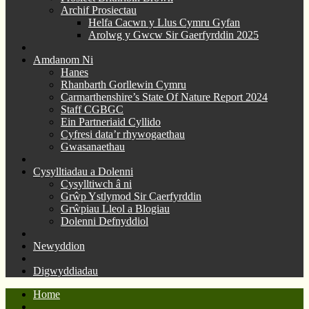
Archif Prosiectau
Helfa Cacwn y Llus Cymru Gyfan
Arolwg y Gwcw Sir Gaerfyrddin 2025
Amdanom Ni
Hanes
Rhanbarth Gorllewin Cymru
Carmarthenshire’s State Of Nature Report 2024
Staff CGBGC
Ein Partneriaid Cyllido
Cyfresi data’r rhywogaethau
Gwasanaethau
Cysylltiadau a Dolenni
Cysylltiwch â ni
Grŵp Ystlymod Sir Caerfyrddin
Grŵpiau Lleol a Blogiau
Dolenni Defnyddiol
Newyddion
Digwyddiadau
Home