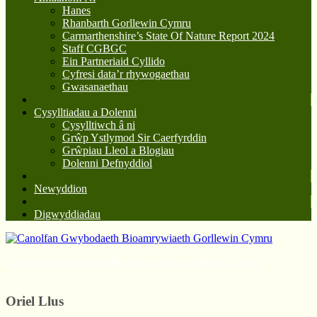
Hanes
Rhanbarth Gorllewin Cymru
Carmarthenshire’s State Of Nature Report 2024
Staff CGBGC
Ein Partneriaid Cyllido
Cyfresi data’r rhywogaethau
Gwasanaethau
Cysylltiadau a Dolenni
Cysylltiwch â ni
Grŵp Ystlymod Sir Caerfyrddin
Grŵpiau Lleol a Blogiau
Dolenni Defnyddiol
Newyddion
Digwyddiadau
Canolfan Gwybodaeth Bioamrywiaeth Gorllewin Cymru
Oriel Llus