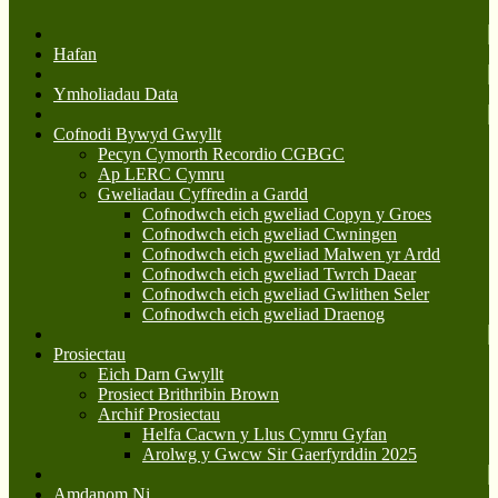
Hafan
Ymholiadau Data
Cofnodi Bywyd Gwyllt
Pecyn Cymorth Recordio CGBGC
Ap LERC Cymru
Gweliadau Cyffredin a Gardd
Cofnodwch eich gweliad Copyn y Groes
Cofnodwch eich gweliad Cwningen
Cofnodwch eich gweliad Malwen yr Ardd
Cofnodwch eich gweliad Twrch Daear
Cofnodwch eich gweliad Gwlithen Seler
Cofnodwch eich gweliad Draenog
Prosiectau
Eich Darn Gwyllt
Prosiect Brithribin Brown
Archif Prosiectau
Helfa Cacwn y Llus Cymru Gyfan
Arolwg y Gwcw Sir Gaerfyrddin 2025
Amdanom Ni