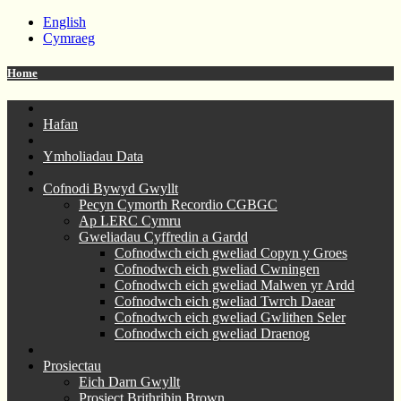
English
Cymraeg
Home
Hafan
Ymholiadau Data
Cofnodi Bywyd Gwyllt
Pecyn Cymorth Recordio CGBGC
Ap LERC Cymru
Gweliadau Cyffredin a Gardd
Cofnodwch eich gweliad Copyn y Groes
Cofnodwch eich gweliad Cwningen
Cofnodwch eich gweliad Malwen yr Ardd
Cofnodwch eich gweliad Twrch Daear
Cofnodwch eich gweliad Gwlithen Seler
Cofnodwch eich gweliad Draenog
Prosiectau
Eich Darn Gwyllt
Prosiect Brithribin Brown