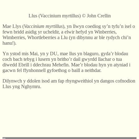
Llus (Vaccinium myrtillus) © John Crellin
Mae Llys (
Vaccinium myrtillus
), yn llwyn coediog sy’n tyfu’n isel o
fewn bridd asidig yr ucheldir, a elwir hefyd yn Winberries,
Wimberries, Whortleberries a Llu (yn dibynnu ar ble rydych chi’n
hanu!).
Yn ystod mis Mai, yn y DU, mae llus yn blaguro, gyda’r blodau
coch bach tebyg i lusern yn britho’r dail gwyrdd llachar o tua
diwedd Ebrill i ddechrau Mehefin. Mae’r blodau hyn yn atyniad i
gacwn fel ffynhonnell gyfoethog o baill a neithdar.
Dilynwch y ddolen isod am fap rhyngweithiol yn dangos cofnodion
Llus yng Nghymru.
© West Wales Biodiversity Information Centre
Privacy Policy
Follow us on Twitter
View our Facebook page