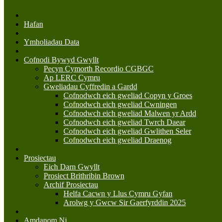
Hafan
Ymholiadau Data
Cofnodi Bywyd Gwyllt
Pecyn Cymorth Recordio CGBGC
Ap LERC Cymru
Gweliadau Cyffredin a Gardd
Cofnodwch eich gweliad Copyn y Groes
Cofnodwch eich gweliad Cwningen
Cofnodwch eich gweliad Malwen yr Ardd
Cofnodwch eich gweliad Twrch Daear
Cofnodwch eich gweliad Gwlithen Seler
Cofnodwch eich gweliad Draenog
Prosiectau
Eich Darn Gwyllt
Prosiect Brithribin Brown
Archif Prosiectau
Helfa Cacwn y Llus Cymru Gyfan
Arolwg y Gwcw Sir Gaerfyrddin 2025
Amdanom Ni