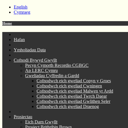
English
Cymraeg
Home
Hafan
Ymholiadau Data
Cofnodi Bywyd Gwyllt
Pecyn Cymorth Recordio CGBGC
Ap LERC Cymru
Gweliadau Cyffredin a Gardd
Cofnodwch eich gweliad Copyn y Groes
Cofnodwch eich gweliad Cwningen
Cofnodwch eich gweliad Malwen yr Ardd
Cofnodwch eich gweliad Twrch Daear
Cofnodwch eich gweliad Gwlithen Seler
Cofnodwch eich gweliad Draenog
Prosiectau
Eich Darn Gwyllt
Prosiect Brithribin Brown