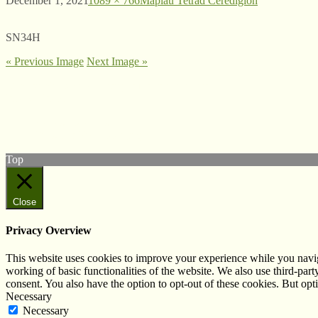
December 1, 2021
1089 × 766
Mapiau Tetrad Ceredigion
SN34H
« Previous Image
Next Image »
© West Wales Biodiversity Information Centre
Privacy Policy
Follow us on Twitter
View our Facebook page
Top
Close
Privacy Overview
This website uses cookies to improve your experience while you navigat
working of basic functionalities of the website. We also use third-pa
consent. You also have the option to opt-out of these cookies. But op
Necessary
Necessary