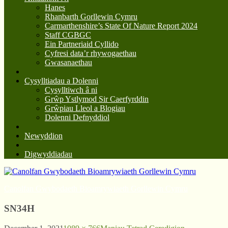
Hanes
Rhanbarth Gorllewin Cymru
Carmarthenshire’s State Of Nature Report 2024
Staff CGBGC
Ein Partneriaid Cyllido
Cyfresi data’r rhywogaethau
Gwasanaethau
Cysylltiadau a Dolenni
Cysylltiwch â ni
Grŵp Ystlymod Sir Caerfyrddin
Grŵpiau Lleol a Blogiau
Dolenni Defnyddiol
Newyddion
Digwyddiadau
Canolfan Gwybodaeth Bioamrywiaeth Gorllewin Cymru
SN34H