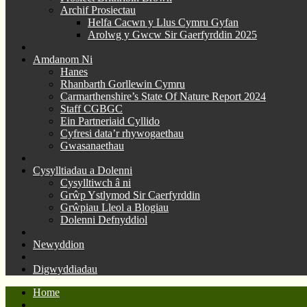
Archif Prosiectau
Helfa Cacwn y Llus Cymru Gyfan
Arolwg y Gwcw Sir Gaerfyrddin 2025
Amdanom Ni
Hanes
Rhanbarth Gorllewin Cymru
Carmarthenshire’s State Of Nature Report 2024
Staff CGBGC
Ein Partneriaid Cyllido
Cyfresi data’r rhywogaethau
Gwasanaethau
Cysylltiadau a Dolenni
Cysylltiwch â ni
Grŵp Ystlymod Sir Caerfyrddin
Grŵpiau Lleol a Blogiau
Dolenni Defnyddiol
Newyddion
Digwyddiadau
Home