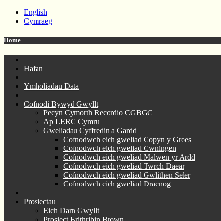
English
Cymraeg
Home
Hafan
Ymholiadau Data
Cofnodi Bywyd Gwyllt
Pecyn Cymorth Recordio CGBGC
Ap LERC Cymru
Gweliadau Cyffredin a Gardd
Cofnodwch eich gweliad Copyn y Groes
Cofnodwch eich gweliad Cwningen
Cofnodwch eich gweliad Malwen yr Ardd
Cofnodwch eich gweliad Twrch Daear
Cofnodwch eich gweliad Gwlithen Seler
Cofnodwch eich gweliad Draenog
Prosiectau
Eich Darn Gwyllt
Prosiect Brithribin Brown