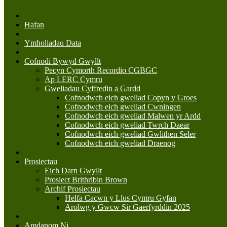
Hafan
Ymholiadau Data
Cofnodi Bywyd Gwyllt
Pecyn Cymorth Recordio CGBGC
Ap LERC Cymru
Gweliadau Cyffredin a Gardd
Cofnodwch eich gweliad Copyn y Groes
Cofnodwch eich gweliad Cwningen
Cofnodwch eich gweliad Malwen yr Ardd
Cofnodwch eich gweliad Twrch Daear
Cofnodwch eich gweliad Gwlithen Seler
Cofnodwch eich gweliad Draenog
Prosiectau
Eich Darn Gwyllt
Prosiect Brithribin Brown
Archif Prosiectau
Helfa Cacwn y Llus Cymru Gyfan
Arolwg y Gwcw Sir Gaerfyrddin 2025
Amdanom Ni