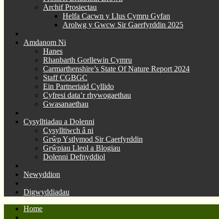
Archif Prosiectau
Helfa Cacwn y Llus Cymru Gyfan
Arolwg y Gwcw Sir Gaerfyrddin 2025
Amdanom Ni
Hanes
Rhanbarth Gorllewin Cymru
Carmarthenshire’s State Of Nature Report 2024
Staff CGBGC
Ein Partneriaid Cyllido
Cyfresi data’r rhywogaethau
Gwasanaethau
Cysylltiadau a Dolenni
Cysylltiwch â ni
Grŵp Ystlymod Sir Caerfyrddin
Grŵpiau Lleol a Blogiau
Dolenni Defnyddiol
Newyddion
Digwyddiadau
Home