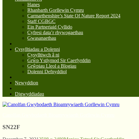
Hanes
Rhanbarth Gorllewin Cymru
Carmarthenshire’s State Of Nature Report 2024
Staff CGBGC
Ein Partneriaid Cyllido
Cyfresi data’r rhywogaethau
Gwasanaethau
Cysylltiadau a Dolenni
Cysylltiwch â ni
Grŵp Ystlymod Sir Caerfyrddin
Grŵpiau Lleol a Blogiau
Dolenni Defnyddiol
Newyddion
Digwyddiadau
Canolfan Gwybodaeth Bioamrywiaeth Gorllewin Cymru
SN22F