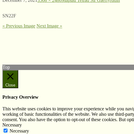
December 7, 2021
3508 × 2480
Mapiau Tetrad Sir Gaerfyrddin
SN22F
« Previous Image
Next Image »
© West Wales Biodiversity Information Centre
Privacy Policy
Follow us on Twitter
View our Facebook page
Top
Close
Privacy Overview
This website uses cookies to improve your experience while you navigat
working of basic functionalities of the website. We also use third-pa
consent. You also have the option to opt-out of these cookies. But op
Necessary
Necessary