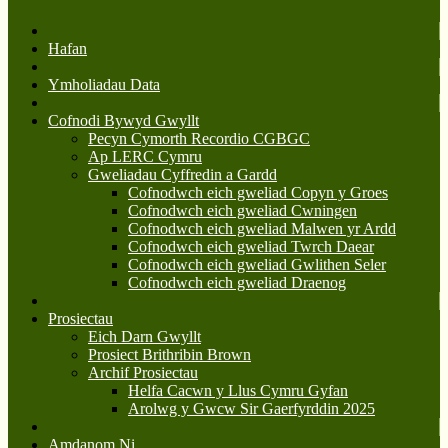
Hafan
Ymholiadau Data
Cofnodi Bywyd Gwyllt
Pecyn Cymorth Recordio CGBGC
Ap LERC Cymru
Gweliadau Cyffredin a Gardd
Cofnodwch eich gweliad Copyn y Groes
Cofnodwch eich gweliad Cwningen
Cofnodwch eich gweliad Malwen yr Ardd
Cofnodwch eich gweliad Twrch Daear
Cofnodwch eich gweliad Gwlithen Seler
Cofnodwch eich gweliad Draenog
Prosiectau
Eich Darn Gwyllt
Prosiect Brithribin Brown
Archif Prosiectau
Helfa Cacwn y Llus Cymru Gyfan
Arolwg y Gwcw Sir Gaerfyrddin 2025
Amdanom Ni