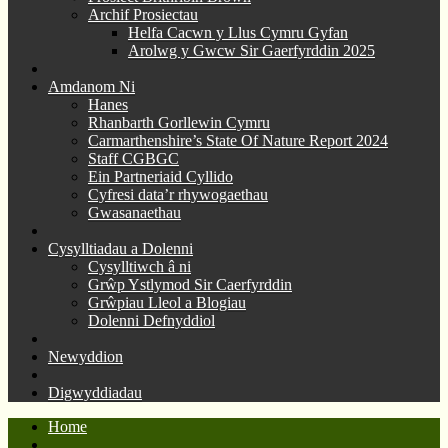
Archif Prosiectau
Helfa Cacwn y Llus Cymru Gyfan
Arolwg y Gwcw Sir Gaerfyrddin 2025
Amdanom Ni
Hanes
Rhanbarth Gorllewin Cymru
Carmarthenshire’s State Of Nature Report 2024
Staff CGBGC
Ein Partneriaid Cyllido
Cyfresi data’r rhywogaethau
Gwasanaethau
Cysylltiadau a Dolenni
Cysylltiwch â ni
Grŵp Ystlymod Sir Caerfyrddin
Grŵpiau Lleol a Blogiau
Dolenni Defnyddiol
Newyddion
Digwyddiadau
Home