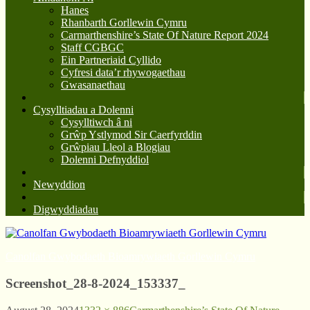
Hanes
Rhanbarth Gorllewin Cymru
Carmarthenshire’s State Of Nature Report 2024
Staff CGBGC
Ein Partneriaid Cyllido
Cyfresi data’r rhywogaethau
Gwasanaethau
Cysylltiadau a Dolenni
Cysylltiwch â ni
Grŵp Ystlymod Sir Caerfyrddin
Grŵpiau Lleol a Blogiau
Dolenni Defnyddiol
Newyddion
Digwyddiadau
Canolfan Gwybodaeth Bioamrywiaeth Gorllewin Cymru
Screenshot_28-8-2024_153337_