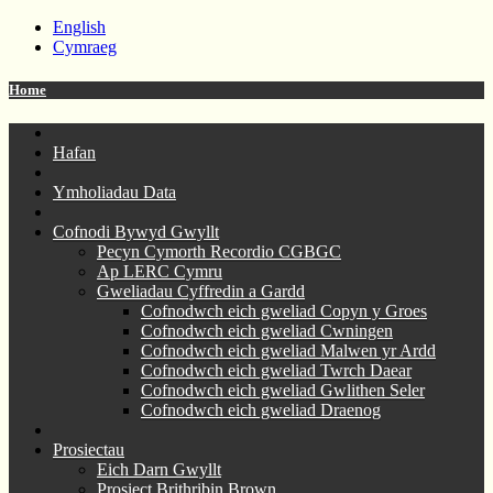
English
Cymraeg
Home
Hafan
Ymholiadau Data
Cofnodi Bywyd Gwyllt
Pecyn Cymorth Recordio CGBGC
Ap LERC Cymru
Gweliadau Cyffredin a Gardd
Cofnodwch eich gweliad Copyn y Groes
Cofnodwch eich gweliad Cwningen
Cofnodwch eich gweliad Malwen yr Ardd
Cofnodwch eich gweliad Twrch Daear
Cofnodwch eich gweliad Gwlithen Seler
Cofnodwch eich gweliad Draenog
Prosiectau
Eich Darn Gwyllt
Prosiect Brithribin Brown