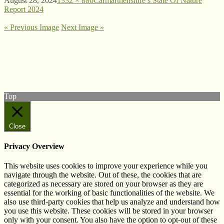
August 28, 2024
1332 × 886
Carmarthenshire’s State Of Nature
Report 2024
« Previous Image
Next Image »
© West Wales Biodiversity Information Centre
Privacy Policy
Follow us on Twitter
View our Facebook page
Top
Close
Privacy Overview
This website uses cookies to improve your experience while you
navigate through the website. Out of these, the cookies that are
categorized as necessary are stored on your browser as they are
essential for the working of basic functionalities of the website. We
also use third-party cookies that help us analyze and understand how
you use this website. These cookies will be stored in your browser
only with your consent. You also have the option to opt-out of these