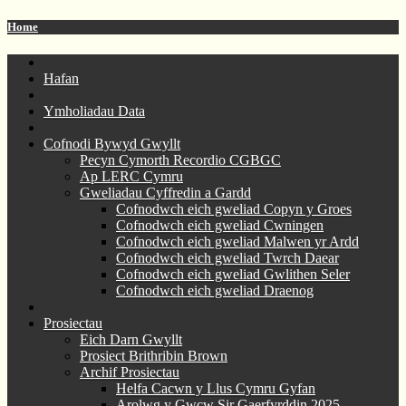
Home
Hafan
Ymholiadau Data
Cofnodi Bywyd Gwyllt
Pecyn Cymorth Recordio CGBGC
Ap LERC Cymru
Gweliadau Cyffredin a Gardd
Cofnodwch eich gweliad Copyn y Groes
Cofnodwch eich gweliad Cwningen
Cofnodwch eich gweliad Malwen yr Ardd
Cofnodwch eich gweliad Twrch Daear
Cofnodwch eich gweliad Gwlithen Seler
Cofnodwch eich gweliad Draenog
Prosiectau
Eich Darn Gwyllt
Prosiect Brithribin Brown
Archif Prosiectau
Helfa Cacwn y Llus Cymru Gyfan
Arolwg y Gwcw Sir Gaerfyrddin 2025