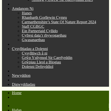
Amdanom Ni
Hanes
Rhanbarth Gorllewin Cymru
Carmarthenshire’s State Of Nature Report 2024
Staff CGBGC
Ein Partneriaid Cyllido
Cyfresi data’r rhywogaethau
Gwasanaethau
Cysylltiadau a Dolenni
Cysylltiwch â ni
Grŵp Ystlymod Sir Caerfyrddin
Grŵpiau Lleol a Blogiau
Dolenni Defnyddiol
Newyddion
Digwyddiadau
Home
Hafan