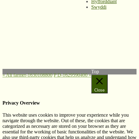
Hyfforddiant
Swyddi
© West Wales
Biodiversity
Information Centre
Privacy Policy
Follow us on Twitter
View our Facebook
page
Top
«
Ali farmer-1630108800
P D-1629590400
»
Close
Privacy Overview
This website uses cookies to improve your experience while you
navigate through the website. Out of these, the cookies that are
categorized as necessary are stored on your browser as they are
essential for the working of basic functionalities of the website. We
also use third-party cookies that help us analyze and understand how