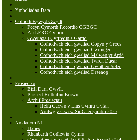
Ymholiadau Data
Cofnodi Bywyd Gwyllt
Pecyn Cymorth Recordio CGBGC
Ap LERC Cymru
Gweliadau Cyffredin a Gardd
Cofnodwch eich gweliad Copyn y Groes
Cofnodwch eich gweliad Cwningen
Cofnodwch eich gweliad Malwen yr Ardd
Cofnodwch eich gweliad Twrch Daear
Cofnodwch eich gweliad Gwlithen Seler
Cofnodwch eich gweliad Draenog
Prosiectau
Eich Darn Gwyllt
Prosiect Brithribin Brown
Archif Prosiectau
Helfa Cacwn y Llus Cymru Gyfan
Arolwg y Gwcw Sir Gaerfyrddin 2025
Amdanom Ni
Hanes
Rhanbarth Gorllewin Cymru
Carmarthenshire’s State Of Nature Report 2024