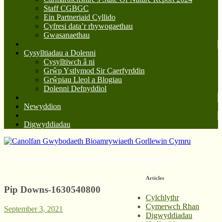
Staff CGBGC
Ein Partneriaid Cyllido
Cyfresi data’r rhywogaethau
Gwasanaethau
Cysylltiadau a Dolenni
Cysylltiwch â ni
Grŵp Ystlymod Sir Caerfyrddin
Grŵpiau Lleol a Blogiau
Dolenni Defnyddiol
Newyddion
Digwyddiadau
Canolfan Gwybodaeth Bioamrywiaeth Gorllewin Cymru
Articles
Pip Downs-1630540800
Cylchlythr
Cymerwch Rhan
September 3, 2021
Digwyddiadau