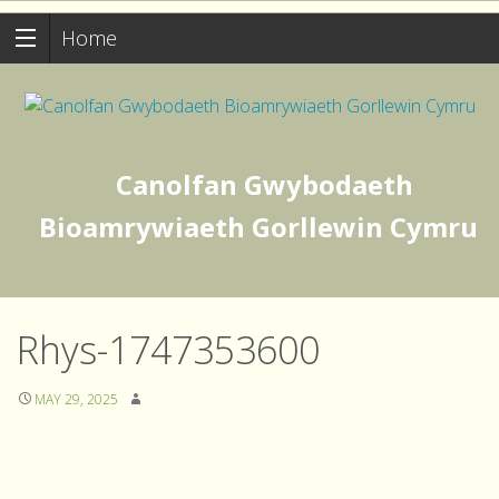
Home
Canolfan Gwybodaeth
Bioamrywiaeth Gorllewin Cymru
Rhys-1747353600
MAY 29, 2025